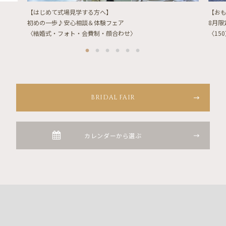
【はじめて式場見学する方へ】
【お
初めの一歩♪安心相談＆体験フェア
8月
〈結婚式・フォト・会費制・顔合わせ〉
〈15
BRIDAL FAIR
カレンダーから選ぶ