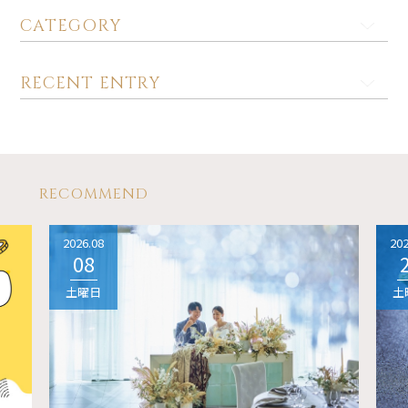
CATEGORY
RECENT ENTRY
RECOMMEND
2026.08
202
08
土曜日
土