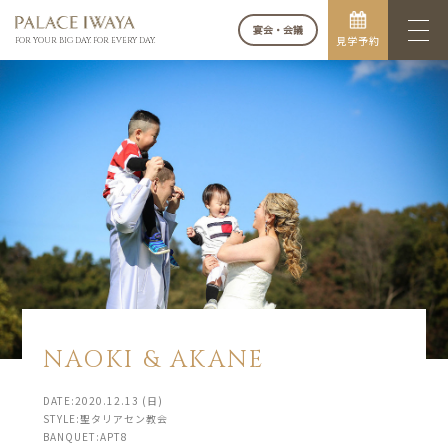
宴会・会議
見学予約
FOR YOUR BIG DAY. FOR EVERY DAY.
NAOKI & AKANE
DATE:2020.12.13 (日)
STYLE:聖タリアセン教会
BANQUET:APT8