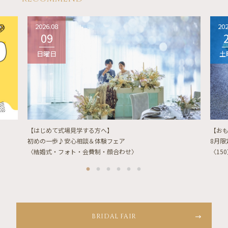
2026.08
202
09
日曜日
土
【はじめて式場見学する方へ】
【お
初めの一歩♪安心相談＆体験フェア
8月
〈結婚式・フォト・会費制・顔合わせ〉
〈15
BRIDAL FAIR