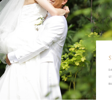
DA
S
B