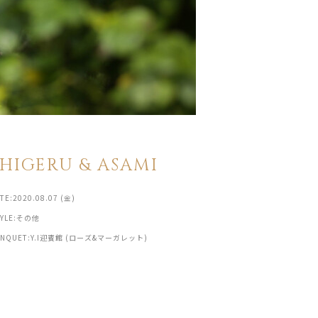
SHIGERU & ASAMI
TE:2020.08.07 (金)
TYLE:その他
ANQUET:Y.I迎賓館 (ローズ&マーガレット)