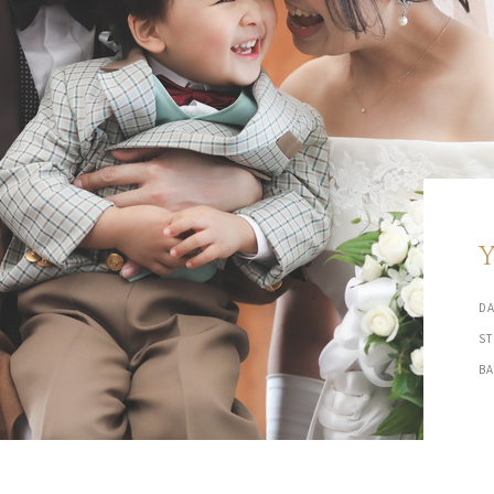
DA
S
B