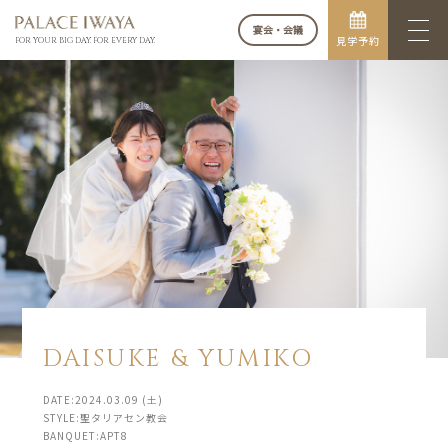
宴会・会議
見学予約
FOR YOUR BIG DAY. FOR EVERY DAY.
DAISUKE & YUMIKO
DATE:2024.03.09 (土)
STYLE:聖タリアセン教会
BANQUET:APT8