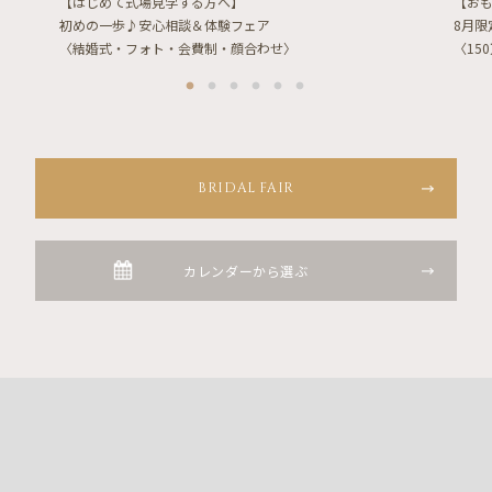
【はじめて式場見学する方へ】
【お
初めの一歩♪安心相談＆体験フェア
8月
〈結婚式・フォト・会費制・顔合わせ〉
〈15
BRIDAL FAIR
カレンダーから選ぶ