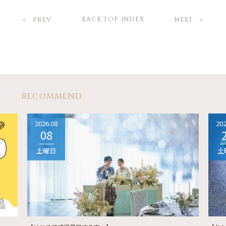
BACK TOP INDEX
PREV
NEXT
RECOMMEND
2026.08
202
08
土曜日
土