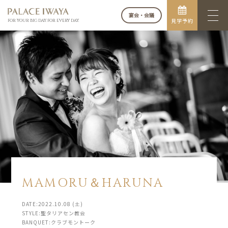
宴会・会議
見学予約
FOR YOUR BIG DAY. FOR EVERY DAY.
MAMORU＆HARUNA
DATE:2022.10.08 (土)
STYLE:聖タリアセン教会
BANQUET:クラブモントーク