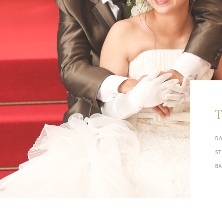
DA
S
B