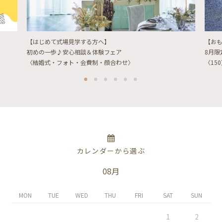
【はじめて式場見学する方へ】
【お
初めの一歩♪安心相談＆体験フェア
8月
〈結婚式・フォト・会費制・顔合わせ〉
〈15
カレンダーから選ぶ
08月
MON
TUE
WED
THU
FRI
SAT
SUN
1
2