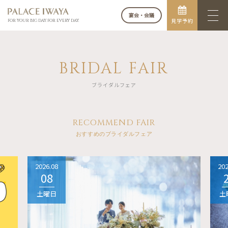
宴会・会議
見学予約
FOR YOUR BIG DAY. FOR EVERY DAY.
BRIDAL FAIR
ブライダルフェア
RECOMMEND FAIR
おすすめのブライダルフェア
2026.08
202
08
土曜日
土