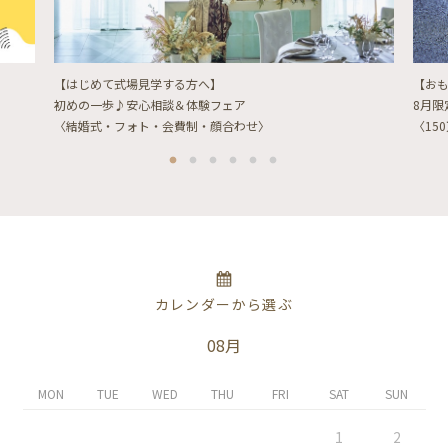
【はじめて式場見学する方へ】
【お
初めの一歩♪安心相談＆体験フェア
8月
〈結婚式・フォト・会費制・顔合わせ〉
〈15
カレンダーから選ぶ
08月
MON
TUE
WED
THU
FRI
SAT
SUN
1
2