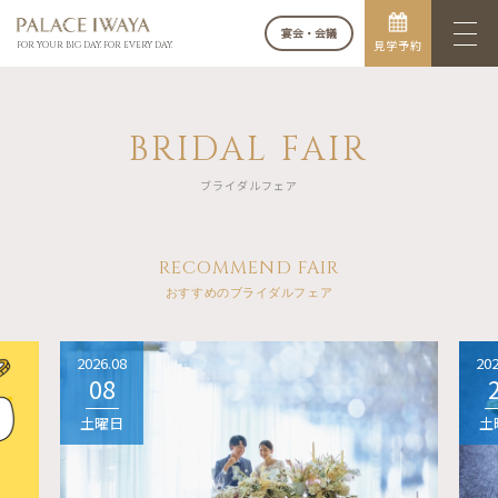
宴会・会議
見学予約
FOR YOUR BIG DAY. FOR EVERY DAY.
BRIDAL FAIR
ブライダルフェア
RECOMMEND FAIR
おすすめのブライダルフェア
2026.08
202
08
土曜日
土