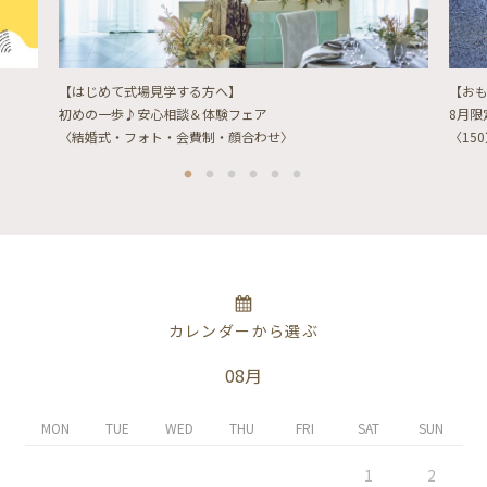
【はじめて式場見学する方へ】
【お
初めの一歩♪安心相談＆体験フェア
8月
〈結婚式・フォト・会費制・顔合わせ〉
〈15
カレンダーから選ぶ
08月
MON
TUE
WED
THU
FRI
SAT
SUN
1
2