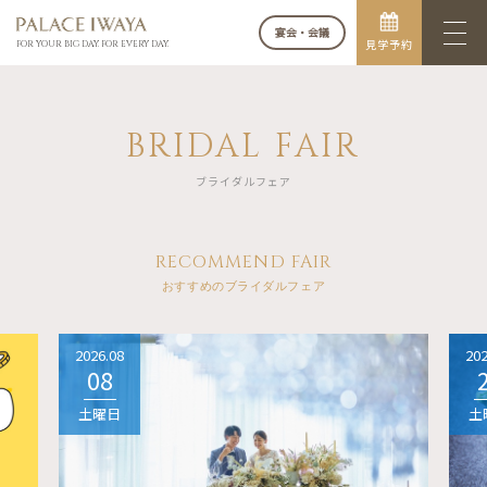
宴会・会議
見学予約
FOR YOUR BIG DAY. FOR EVERY DAY.
BRIDAL FAIR
ブライダルフェア
RECOMMEND FAIR
おすすめのブライダルフェア
2026.08
202
08
土曜日
土