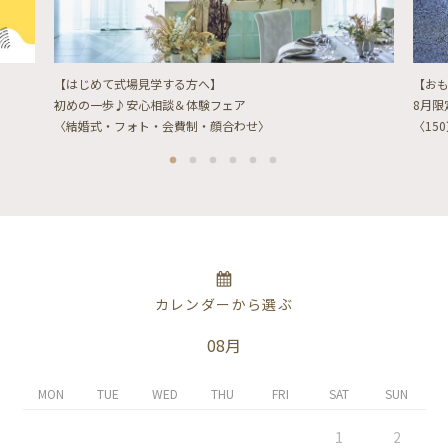
【はじめて式場見学する方へ】
【お
初めの一歩♪安心相談＆体験フェア
8月
〈結婚式・フォト・会費制・顔合わせ〉
〈15
カレンダーから選ぶ
08月
MON
TUE
WED
THU
FRI
SAT
SUN
1
2