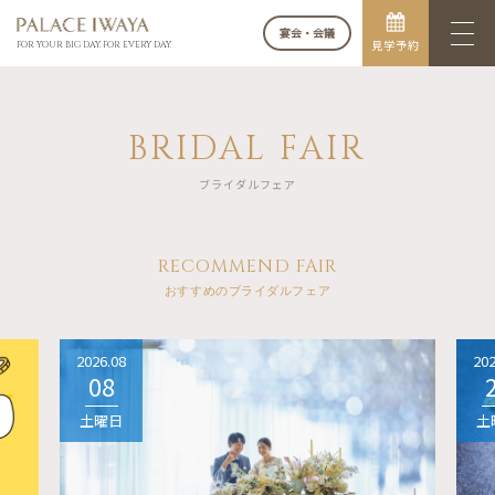
宴会・会議
見学予約
FOR YOUR BIG DAY. FOR EVERY DAY.
BRIDAL FAIR
ブライダルフェア
RECOMMEND FAIR
おすすめのブライダルフェア
2026.08
202
08
土曜日
土