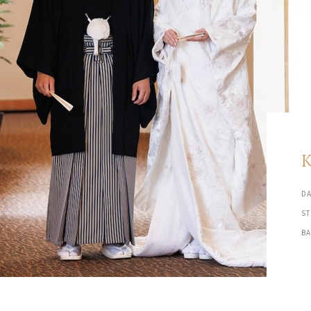
DA
S
B