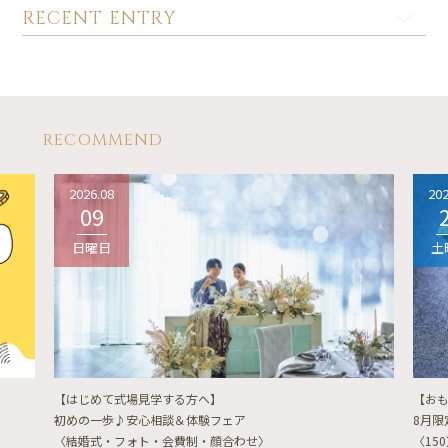
RECENT ENTRY
RECOMMEND
2026.08
202
09
日曜日
土
【はじめて式場見学する方へ】
【お
初めの一歩♪安心相談＆体験フェア
8月
〈結婚式・フォト・会費制・顔合わせ〉
〈15