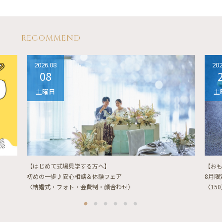
RECOMMEND
2026.08
202
08
土曜日
土
【はじめて式場見学する方へ】
【お
初めの一歩♪安心相談＆体験フェア
8月
〈結婚式・フォト・会費制・顔合わせ〉
〈15