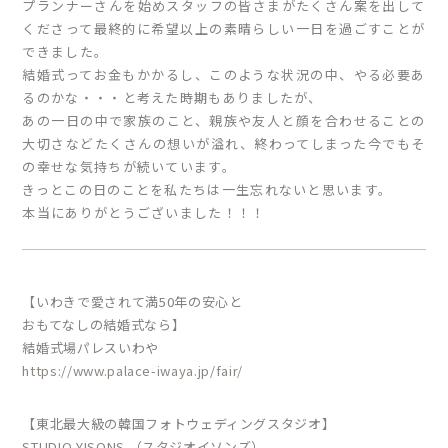
プランナーさんを始めスタッフの皆さまがたくさん案を出して
くださって最終的に希望以上の素晴らしい一日を過ごすことが
できました。
結婚式ってお金もかかるし、このような状況の中、やる必要あ
るのかな・・・と考えた時期もありましたが、
あの一日の中で家族のこと、親族や友人と顔を合わせることの
大切さなどたくさんの想いが溢れ、終わってしまった今でもそ
の幸せな気持ちが続いています。
きっとこの日のことを私たちは一生忘れないと思います。
本当にありがとうございました！！！
【いわきで愛されて満50年の安心と
おもてなしの結婚式なら】
結婚式場パレスいわや
https://www.palace-iwaya.jp/fair/
【東北最大級の韓国フォトウェディングスタジオ】
STUDIO YISONS （スタジオイソンズ）