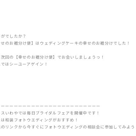
かがでしたか？
幸せのお裾分け便】はウェディングケーキの幸せのお裾分けでした！
た次回の【幸せのお裾分け便】でお会いしましょうっ！
れではシーユーアゲイン！
ーーーーーーーーーーーーーーーーーーーーーーーー
レスいわやでは毎日ブライダルフェアを開催中です！
週は和装フォトウエディングがおすすめ！
記のリンクから今すぐにフォトウエディングの相談会に参加してみよう