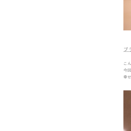
ブ
こ
今
幸