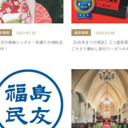
新情報
最新情報
2023.05.18
2023.05.08
人式の振袖レンタル・前撮りの相談会
【5月末までの限定】三つ星受
催中！
ごちそう鯛めし割引クーポンの