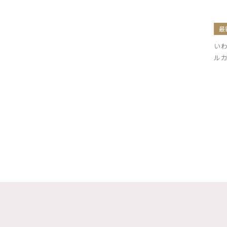
最
い
ルカ