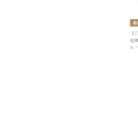
最
【
社
た