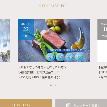
RECOMMEND
2026.08
2026
22
1
土曜日
月
【おもてなしの味を大切にしたい方へ】
【会費
8月限定開催・無料試食会フェア
［THE 
〈150万円＆BIG３豪華特典付き〉
〈背伸
BRIDAL FAIR
カレンダーから選ぶ