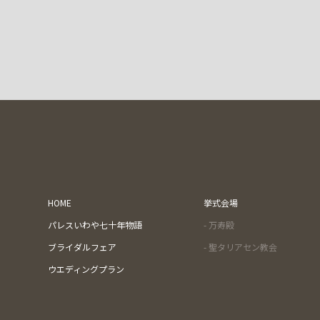
HOME
挙式会場
パレスいわや七十年物語
- 万寿殿
ブライダルフェア
- 聖タリアセン教会
ウエディングプラン