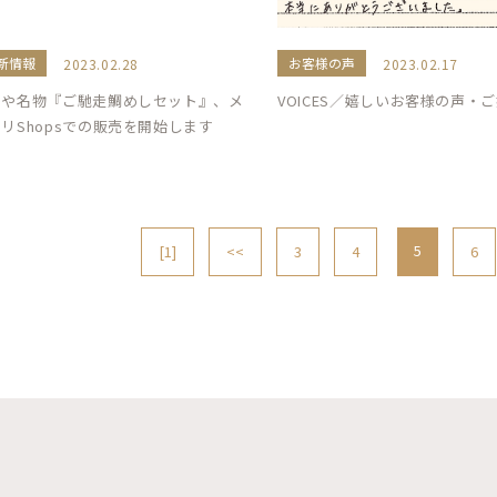
新情報
お客様の声
2023.02.28
2023.02.17
わや名物『ご馳走鯛めしセット』、メ
VOICES／嬉しいお客様の声・
リShopsでの販売を開始します
5
[1]
<<
3
4
6