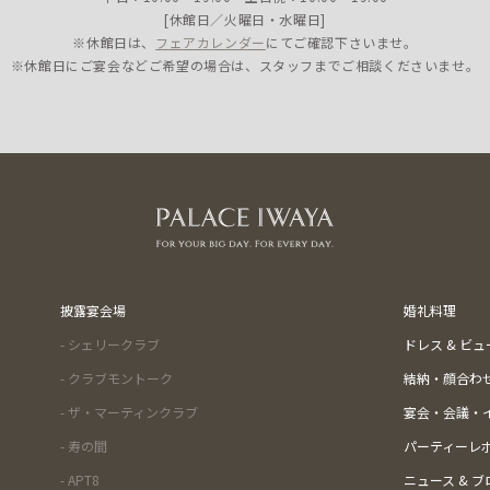
[休館日／火曜日・水曜日]
※休館日は、
フェアカレンダー
にてご確認下さいませ。
※休館日にご宴会などご希望の場合は、スタッフまでご相談くださいませ。
披露宴会場
婚礼料理
- シェリークラブ
ドレス & ビ
- クラブモントーク
結納・顔合わ
- ザ・マーティンクラブ
宴会・会議・
- 寿の間
パーティーレ
- APT8
ニュース & ブ