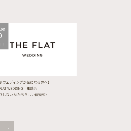
.08
2026.08
0
10
曜日
月曜日
制ウェディングが気になる方へ】
【フォトウェディングをし
FLAT WEDDING］相談会
フォト婚・前撮り相談会
びしない 私たちらしい結婚式〉
〈ロケフォト/韓国フォト/