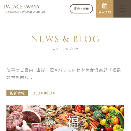
宴会・会議
見学予約
FOR YOUR BIG DAY. FOR EVERY DAY.
NEWS & BLOG
ニュース & ブログ
催事のご案内_山岸一茂✕パレスいわや美食倶楽部「福島
の福を味わう」
最新情報
2024.06.24