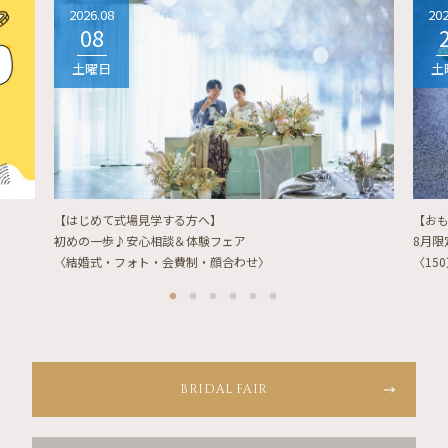
2026.08
202
08
土曜日
土
【はじめて式場見学する方へ】
【お
初めの一歩♪安心相談＆体験フェア
8月
〈結婚式・フォト・会費制・顔合わせ〉
〈15
BRIDAL FAIR