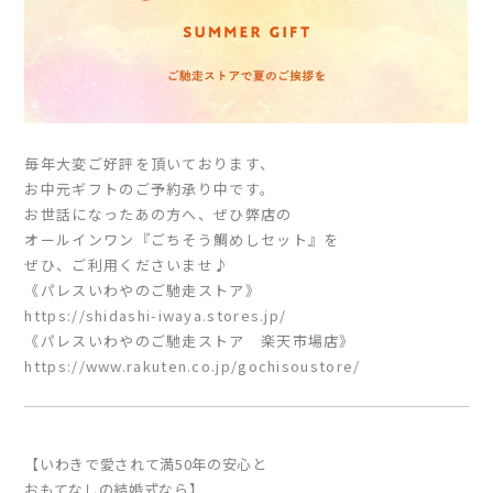
毎年大変ご好評を頂いております、
お中元ギフトのご予約承り中です。
お世話になったあの方へ、ぜひ弊店の
オールインワン『ごちそう鯛めしセット』を
ぜひ、ご利用くださいませ♪
《パレスいわやのご馳走ストア》
https://shidashi-iwaya.stores.jp/
《パレスいわやのご馳走ストア 楽天市場店》
https://www.rakuten.co.jp/gochisoustore/
【いわきで愛されて満50年の安心と
おもてなしの結婚式なら】