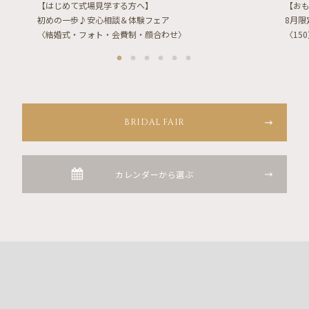
【はじめて式場見学する方へ】
【お
初めの一歩♪安心相談＆体験フェア
8月
〈結婚式・フォト・会費制・顔合わせ〉
〈15
BRIDAL FAIR
カレンダーから選ぶ