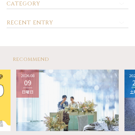
CATEGORY
RECENT ENTRY
RECOMMEND
2026.08
202
09
日曜日
土