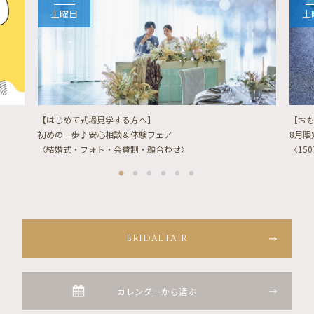
土曜日
土
【はじめて式場見学する方へ】
【お
初めの一歩♪安心相談＆体験フェア
8月
〈結婚式・フォト・会費制・顔合わせ〉
〈15
BRIDAL FAIR
カレンダーから選ぶ