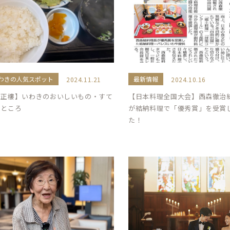
わきの人気スポット
最新情報
2024.11.21
2024.10.16
華正樓】いわきのおいしいもの・すて
【日本料理全国大会】西森徹治
なところ
が結納料理で「優秀賞」を受賞
た！