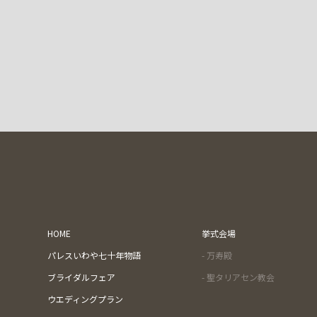
HOME
挙式会場
パレスいわや七十年物語
- 万寿殿
ブライダルフェア
- 聖タリアセン教会
ウエディングプラン