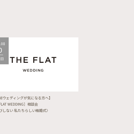
.08
2026.08
0
10
曜日
月曜日
制ウェディングが気になる方へ】
【フォトウェディングをし
FLAT WEDDING］相談会
フォト婚・前撮り相談会
びしない 私たちらしい結婚式〉
〈ロケフォト/韓国フォト/