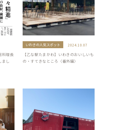
いわきの人気スポット
2024.10.07
総料理長
【乙な駅たまかわ】いわきのおいしいも
しまし
の・すてきなところ〈番外編〉