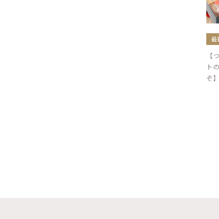
最
【
ト
ぞ