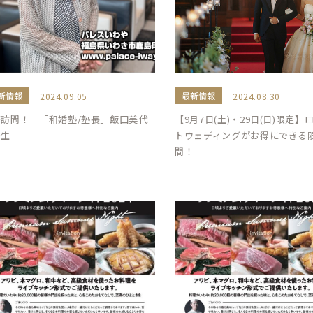
新情報
最新情報
2024.09.05
2024.08.30
撃訪問！ 「和婚塾/塾長」飯田美代
【9月7日(土)・29日(日)限定】
先生
トウェディングがお得にできる
間！