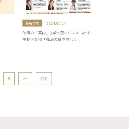
最新情報
2024.06.24
催事のご案内_山岸一茂✕パレスいわや
美食倶楽部「福島の福を味わう」
5
>>
[23]