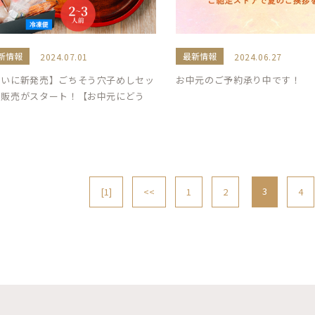
新情報
最新情報
2024.07.01
2024.06.27
ついに新発売】ごちそう穴子めしセッ
お中元のご予約承り中です！
の販売がスタート！【お中元にどう
】
3
[1]
<<
1
2
4