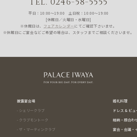
Tel. 0246-58-5555
平日：10:00〜19:00 土日祝：10:00〜19:00
[休館日／火曜日・水曜日]
※休館日は、
フェアカレンダー
にてご確認下さいませ。
※休館日にご宴会などご希望の場合は、スタッフまでご相談くださいませ。
披露宴会場
婚礼料理
- シェリークラブ
ドレス & ビ
- クラブモントーク
結納・顔合わ
- ザ・マーティンクラブ
宴会・会議・