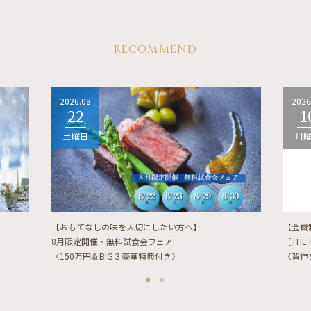
RECOMMEND
2026.08
2026
22
1
土曜日
月
【おもてなしの味を大切にしたい方へ】
【会費
8月限定開催・無料試食会フェア
［THE 
〈150万円＆BIG３豪華特典付き〉
〈背伸