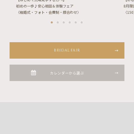
初めの一歩♪安心相談＆体験フェア
8月
〈結婚式・フォト・会費制・顔合わせ〉
〈15
BRIDAL FAIR
カレンダーから選ぶ