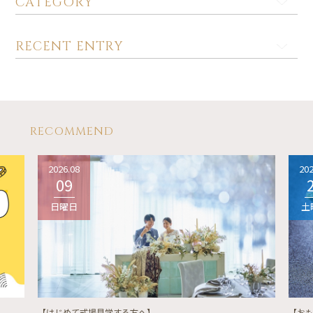
CATEGORY
RECENT ENTRY
RECOMMEND
2026.08
202
09
日曜日
土
【はじめて式場見学する方へ】
【お