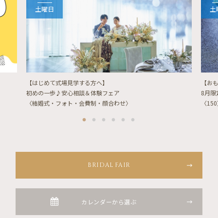
土曜日
土
【はじめて式場見学する方へ】
【お
初めの一歩♪安心相談＆体験フェア
8月
〈結婚式・フォト・会費制・顔合わせ〉
〈15
BRIDAL FAIR
カレンダーから選ぶ