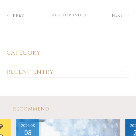
BACK TOP INDEX
PREV
NEXT
CATEGORY
RECENT ENTRY
RECOMMEND
2026.08
202
08