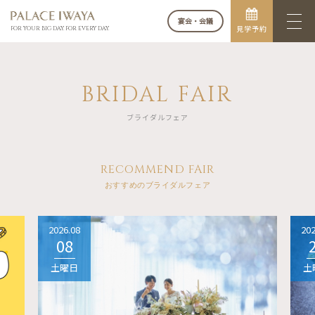
宴会・会議
見学予約
FOR YOUR BIG DAY. FOR EVERY DAY.
BRIDAL FAIR
ブライダルフェア
RECOMMEND FAIR
おすすめのブライダルフェア
2026.08
202
08
土曜日
土