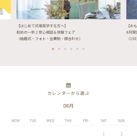
【はじめて式場見学する方へ】
【お
初めの一歩♪安心相談＆体験フェア
8月
〈結婚式・フォト・会費制・顔合わせ〉
〈15
カレンダーから選ぶ
08月
MON
TUE
WED
THU
FRI
SAT
SUN
1
2