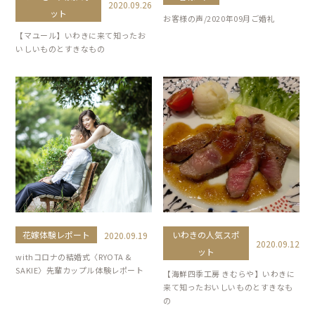
2020.09.26
ット
お客様の声/2020年09月ご婚礼
【マユール】いわきに来て知ったお
いしいものとすきなもの
花嫁体験レポート
いわきの人気スポ
2020.09.19
2020.09.12
ット
withコロナの結婚式〈RYOTA &
SAKIE〉先輩カップル体験レポート
【海鮮四季工房 きむらや】いわきに
来て知ったおいしいものとすきなも
の