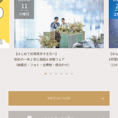
11
火曜日
土
【はじめて式場見学する方へ】
【お
初めの一歩♪安心相談＆体験フェア
8月
〈結婚式・フォト・会費制・顔合わせ〉
〈15
BRIDAL FAIR