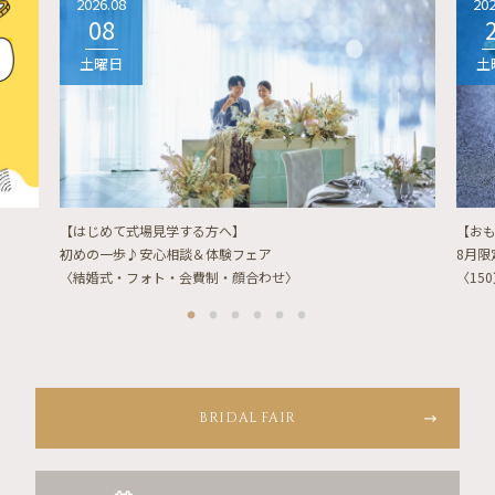
2026.08
202
08
土曜日
土
【はじめて式場見学する方へ】
【お
初めの一歩♪安心相談＆体験フェア
8月
〈結婚式・フォト・会費制・顔合わせ〉
〈15
BRIDAL FAIR