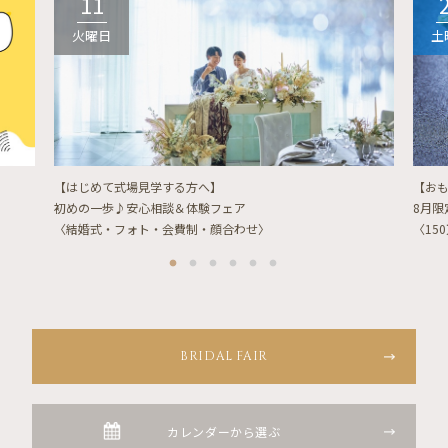
11
火曜日
土
【はじめて式場見学する方へ】
【お
初めの一歩♪安心相談＆体験フェア
8月
〈結婚式・フォト・会費制・顔合わせ〉
〈15
BRIDAL FAIR
カレンダーから選ぶ