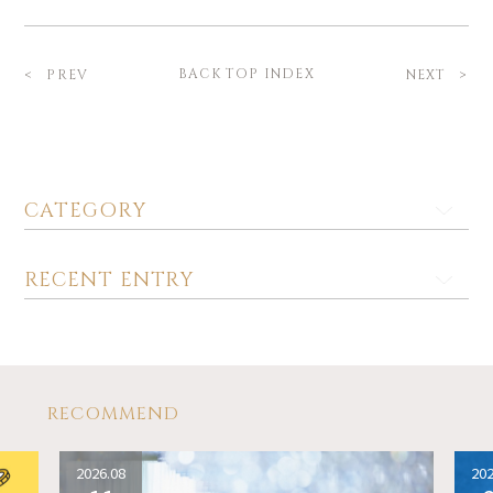
BACK TOP INDEX
PREV
NEXT
CATEGORY
RECENT ENTRY
RECOMMEND
2026.08
202