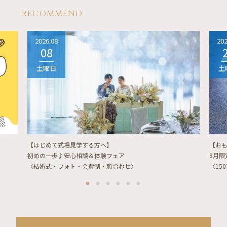
RECOMMEND
2026.08
202
08
土曜日
土
【はじめて式場見学する方へ】
【お
初めの一歩♪安心相談＆体験フェア
8月
〈結婚式・フォト・会費制・顔合わせ〉
〈15