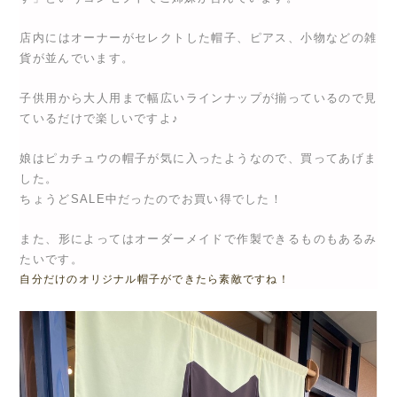
店内にはオーナーがセレクトした帽子、ピアス、小物などの雑
貨が並んでいます。
子供用から大人用まで幅広いラインナップが揃っているので見
ているだけで楽しいですよ♪
娘はピカチュウの帽子が気に入ったようなので、買ってあげま
した。
ちょうどSALE中だったのでお買い得でした！
また、形によってはオーダーメイドで作製できるものもあるみ
たいです。
自分だけのオリジナル帽子ができたら素敵ですね！