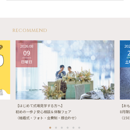
RECOMMEND
2026.08
202
09
日曜日
土
【はじめて式場見学する方へ】
【お
初めの一歩♪安心相談＆体験フェア
8月
〈結婚式・フォト・会費制・顔合わせ〉
〈15