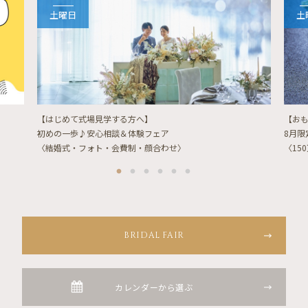
土曜日
土
【はじめて式場見学する方へ】
【お
初めの一歩♪安心相談＆体験フェア
8月
〈結婚式・フォト・会費制・顔合わせ〉
〈15
BRIDAL FAIR
カレンダーから選ぶ