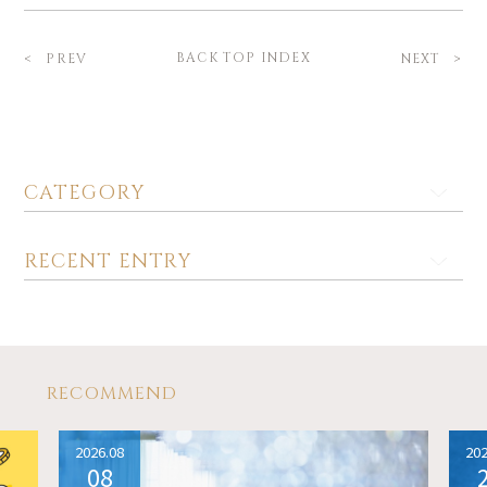
BACK TOP INDEX
PREV
NEXT
CATEGORY
RECENT ENTRY
RECOMMEND
2026.08
202
08