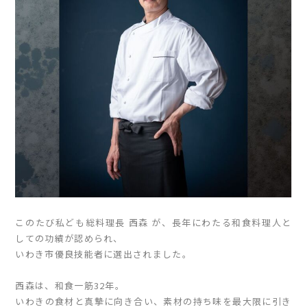
このたび私ども総料理長 西森 が、長年にわたる和食料理人と
しての功績が認められ、
いわき市優良技能者に選出されました。
西森は、和食一筋32年。
いわきの食材と真摯に向き合い、素材の持ち味を最大限に引き