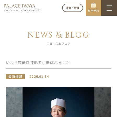
宴会・会議
見学予約
FOR YOUR BIG DAY. FOR EVERY DAY.
NEWS & BLOG
ニュース & ブログ
いわき市優良技能者に選ばれました
最新情報
2026.01.14