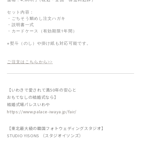
セット内容：
・ごちそう鯛めし注文ハガキ
・説明書一式
・カードケース（有効期限1年間）
※熨斗（のし）や掛け紙も対応可能です。
ご注文はこちらから>>
【いわきで愛されて満50年の安心と
おもてなしの結婚式なら】
結婚式場パレスいわや
https://www.palace-iwaya.jp/fair/
【東北最大級の韓国フォトウェディングスタジオ】
STUDIO YISONS （スタジオイソンズ）