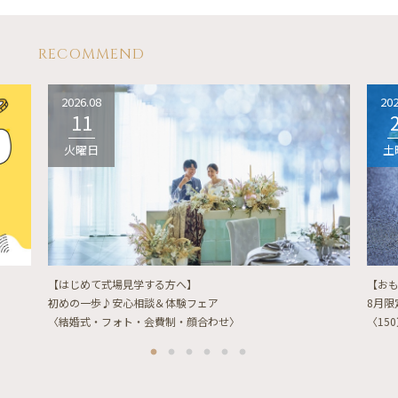
RECOMMEND
2026.08
202
11
火曜日
土
【はじめて式場見学する方へ】
【お
初めの一歩♪安心相談＆体験フェア
8月
〈結婚式・フォト・会費制・顔合わせ〉
〈15