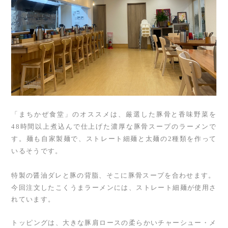
「まちかぜ食堂」のオススメは、厳選した豚骨と香味野菜を
48時間以上煮込んで仕上げた濃厚な豚骨スープのラーメンで
す。麺も自家製麺で、ストレート細麺と太麺の2種類を作って
いるそうです。
特製の醤油ダレと豚の背脂、そこに豚骨スープを合わせます。
今回注文したこくうまラーメンには、ストレート細麺が使用さ
れています。
トッピングは、大きな豚肩ロースの柔らかいチャーシュー・メ