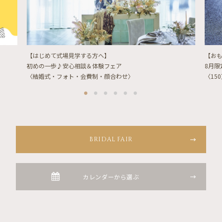
【はじめて式場見学する方へ】
【お
初めの一歩♪安心相談＆体験フェア
8月
〈結婚式・フォト・会費制・顔合わせ〉
〈15
BRIDAL FAIR
カレンダーから選ぶ