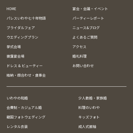
HOME
宴会・会議・イベント
パレスいわや七十年物語
パーティーレポート
ブライダルフェア
ニュース&ブログ
ウエディングプラン
よくあるご質問
挙式会場
アクセス
披露宴会場
婚礼料理
ドレス & ビューティー
お問い合わせ
結納・顔合わせ・食事会
いわやの和婚
少人数婚・家族婚
会費制・カジュアル婚
料理のいわや
韓国フォトウェディング
キッズフォト
レンタル衣装
成人式振袖