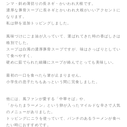
ンマ・斜め薄切りの長ネギ・かいわれ大根です。
濃厚な豚骨スープに長ネギとかいわれ大根がいいアクセントに
なります。
私は卵を追加トッピングしました。
風味づけにごま油が入っていて、運ばれてきた時の香ばしさは
格別でした。
スープは白濁の濃厚豚骨スープですが、味はさっぱりとしてい
て食べやすく、
硬めに茹でられた細麺にスープが絡んでとっても美味しい。
最初の一口を食べたら箸が止まりません。
小学生の息子たちもあっという間に完食しました。
他には、風ファンが愛する「中華そば」や、
「からたまラーメン」という卵が入ったマイルドな辛さで人気
のメニューがありました。
トッピングにニラを使っていて、パンチのあるラーメンが食べ
たい時におすすめです。