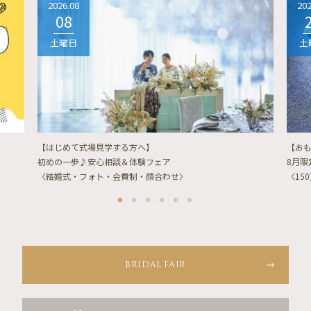
2026.08
202
08
土曜日
土
【はじめて式場見学する方へ】
【お
初めの一歩♪安心相談＆体験フェア
8月
〈結婚式・フォト・会費制・顔合わせ〉
〈15
BRIDAL FAIR