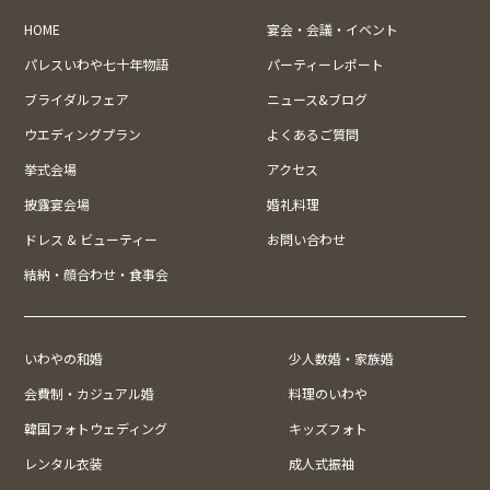
HOME
宴会・会議・イベント
パレスいわや七十年物語
パーティーレポート
ブライダルフェア
ニュース&ブログ
ウエディングプラン
よくあるご質問
挙式会場
アクセス
披露宴会場
婚礼料理
ドレス & ビューティー
お問い合わせ
結納・顔合わせ・食事会
いわやの和婚
少人数婚・家族婚
会費制・カジュアル婚
料理のいわや
韓国フォトウェディング
キッズフォト
レンタル衣装
成人式振袖