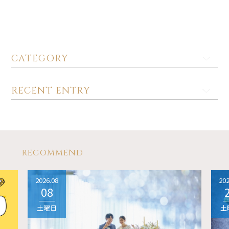
CATEGORY
RECENT ENTRY
RECOMMEND
2026.08
202
08
土曜日
土