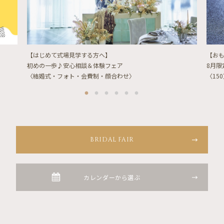
【はじめて式場見学する方へ】
【お
初めの一歩♪安心相談＆体験フェア
8月
〈結婚式・フォト・会費制・顔合わせ〉
〈15
BRIDAL FAIR
カレンダーから選ぶ