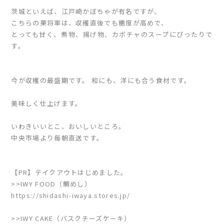
茨城といえば、江戸崎かぼちゃが有名ですが、
こちらの栗将軍は、収穫直後でも糖度が高めで、
とっても甘く、煮物、揚げ物、カボチャのスープにぴったりで
す。
今が収穫の最盛期です。 和にも、洋にも合う食材です。
美味しく仕上げます。
いわきいいとこ、おいしいところ。
中央市場より毎朝直送です。
【PR】テイクアウトはじめました。
>>IWY FOOD（鯛めし）
https://shidashi-iwaya.stores.jp/
>>IWY CAKE（バスクチーズケーキ）