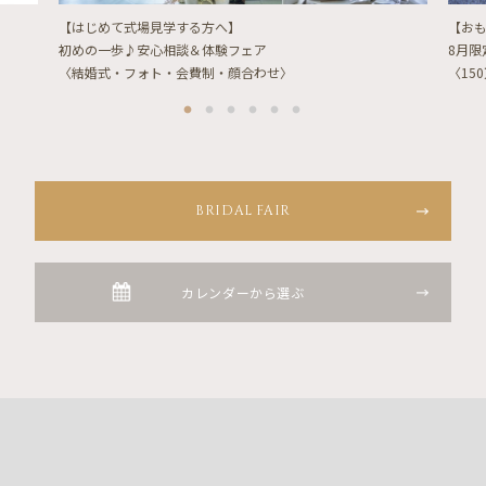
【はじめて式場見学する方へ】
【お
初めの一歩♪安心相談＆体験フェア
8月
〈結婚式・フォト・会費制・顔合わせ〉
〈15
BRIDAL FAIR
カレンダーから選ぶ