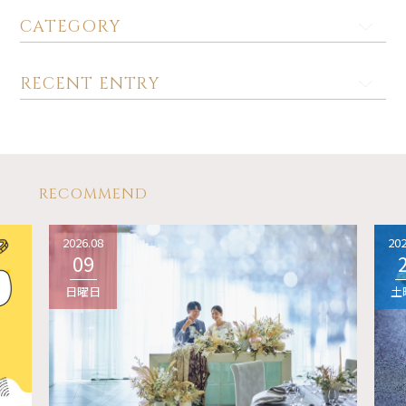
CATEGORY
RECENT ENTRY
RECOMMEND
2026.08
202
09
日曜日
土