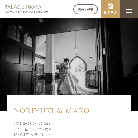
宴会・会議
見学予約
FOR YOUR BIG DAY. FOR EVERY DAY.
Noriyuki & Mako
DATE:2025.04.12 (土)
STYLE:聖タリアセン教会
BANQUET:クラブモントーク