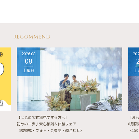
RECOMMEND
2026.08
202
08
土曜日
土
【はじめて式場見学する方へ】
【お
初めの一歩♪安心相談＆体験フェア
8月
〈結婚式・フォト・会費制・顔合わせ〉
〈15