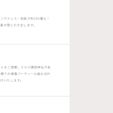
ングドレス・和装が約200着も！
を最大限に引き出します。
ートをご提案。※小川諏訪神社や金
当館での披露パーティーも組み合わ
同行いたします。