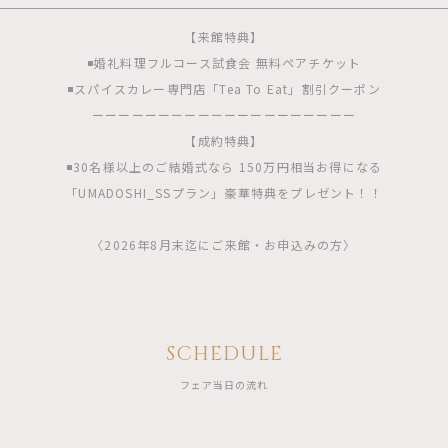
【来館特典】
◾️婚礼料理フルコース試食会 無料ペアチケット
◾️スパイスカレー専門店「Tea To Eat」割引クーポン
ーーーーーーーーーーーーーーーーーーーー
【成約特典】
◾️30名様以上のご結婚式なら 150万円相当お得になる
「UMADOSHI_SSプラン」豪華特典をプレゼント！！
〈2026年8月末迄にご来館・お申込みの方〉
SCHEDULE
フェア当日の流れ