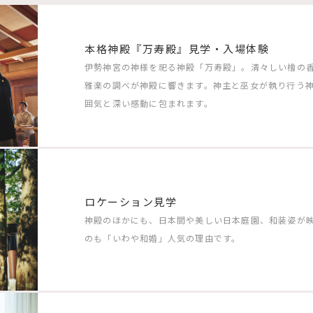
本格神殿『万寿殿』見学・入場体験
伊勢神宮の神様を祀る神殿「万寿殿」。清々しい檜の
雅楽の調べが神殿に響きます。神主と巫女が執り行う
囲気と深い感動に包まれます。
ロケーション見学
神殿のほかにも、日本間や美しい日本庭園、和装姿が
のも「いわや和婚」人気の理由です。