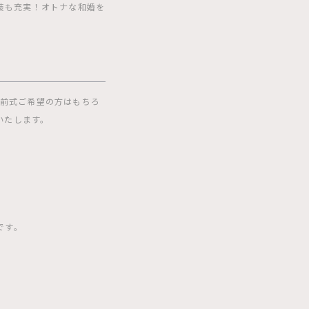
装も充実！オトナな和婚を
神前式ご希望の方はもちろ
いたします。
です。