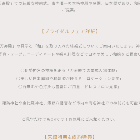
万寿殿」での荘厳な神前式。市内唯一の本格神殿や庭園、日本間があり、和
ご提案。
【ブライダルフェア詳細】
万寿殿」の見学と「和」を取り入れた結婚式についてご案内いたします。
写真・テーブルコーディネートや婚礼料理などで日本の美しい和婚をご提案
◯伊勢神宮の神様を祀る「万寿殿での挙式入場体験」
◯美しい日本庭園や和装姿が映える「ロケーション見学」
◯白無垢や色打掛も豊富にご用意「ドレスサロン見学」
川諏訪神社や金比羅神社、飯野八幡宮など市内の有名神社での神前式も可能
ご見学だけでもOKです！お気軽にご来館ください。
【来館特典&成約特典】