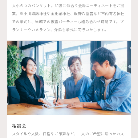
大小６つのバンケット。和装に似合う会場コーディネートをご提
案。※小川諏訪神社や金比羅神社、飯野八幡宮など市内有名神社
での挙式と、当館での披露パーティーも組み合わせ可能です。プ
ランナーやカメラマン、介添も挙式に同行いたします。
相談会
スタイルや人数、日程やご予算など、二人のご希望に沿ったカス