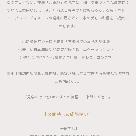
このフェアでは、神殿「万寿殿」の見学と「和」を取り入れた結婚式に
ついてご案内いたします。神前式ご希望の方はもちろん、衣装・写真・
テーブルコーディネートや婚礼料理などで日本の美しい和婚をご提案い
たします。
◯伊勢神宮の神様を祀る「万寿殿での挙式入場体験」
◯美しい日本庭園や和装姿が映える「ロケーション見学」
◯白無垢や色打掛も豊富にご用意「ドレスサロン見学」
※小川諏訪神社や金比羅神社、飯野八幡宮など市内の有名神社での神前
式も可能です。
ご見学だけでもOKです！お気軽にご来館ください。
【来館特典&成約特典】
【来館特典】