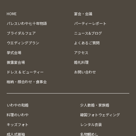
HOME
宴会・会議
パレスいわや七十年物語
パーティーレポート
ブライダルフェア
ニュース&ブログ
ウエディングプラン
よくあるご質問
挙式会場
アクセス
披露宴会場
婚礼料理
ドレス & ビューティー
お問い合わせ
結納・顔合わせ・食事会
いわやの和婚
少人数婚・家族婚
料理のいわや
韓国フォトウェディング
キッズフォト
レンタル衣装
成人式振袖
名物鯛めし