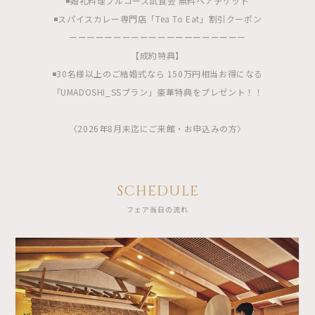
◾️婚礼料理フルコース試食会 無料ペアチケット
◾️スパイスカレー専門店「Tea To Eat」割引クーポン
ーーーーーーーーーーーーーーーーーーーー
【成約特典】
◾️30名様以上のご結婚式なら 150万円相当お得になる
「UMADOSHI_SSプラン」豪華特典をプレゼント！！
〈2026年8月末迄にご来館・お申込みの方〉
SCHEDULE
フェア当日の流れ