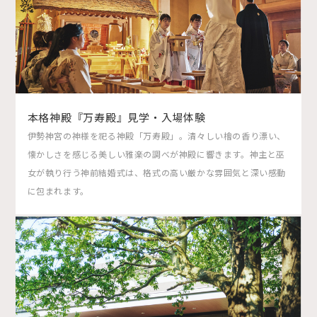
本格神殿『万寿殿』見学・入場体験
伊勢神宮の神様を祀る神殿「万寿殿」。清々しい檜の香り漂い、
懐かしさを感じる美しい雅楽の調べが神殿に響きます。神主と巫
女が執り行う神前結婚式は、格式の高い厳かな雰囲気と深い感動
に包まれます。