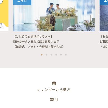
土曜日
土
【はじめて式場見学する方へ】
【お
初めの一歩♪安心相談＆体験フェア
8月
〈結婚式・フォト・会費制・顔合わせ〉
〈15
カレンダーから選ぶ
08月