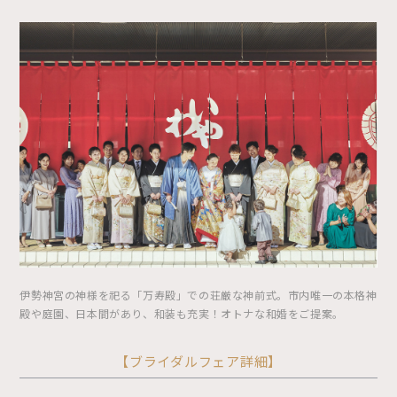
伊勢神宮の神様を祀る「万寿殿」での荘厳な神前式。市内唯一の本格神
殿や庭園、日本間があり、和装も充実！オトナな和婚をご提案。
【ブライダルフェア詳細】