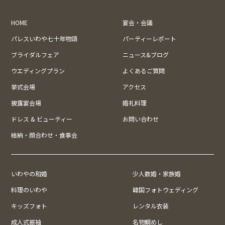
HOME
宴会・会議
パレスいわや七十年物語
パーティーレポート
ブライダルフェア
ニュース&ブログ
ウエディングプラン
よくあるご質問
挙式会場
アクセス
披露宴会場
婚礼料理
ドレス & ビューティー
お問い合わせ
結納・顔合わせ・食事会
いわやの和婚
少人数婚・家族婚
料理のいわや
韓国フォトウェディング
キッズフォト
レンタル衣装
成人式振袖
名物鯛めし