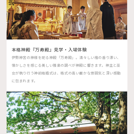
本格神殿『万寿殿』見学・入場体験
伊勢神宮の神様を祀る神殿「万寿殿」。清々しい檜の香り漂い、
懐かしさを感じる美しい雅楽の調べが神殿に響きます。神主と巫
女が執り行う神前結婚式は、格式の高い厳かな雰囲気と深い感動
に包まれます。