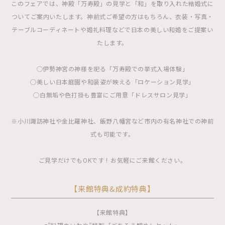
このフェアでは、神殿「万寿殿」の見学と「和」を取り入れた結婚式に
ついてご案内いたします。神前式ご希望の方はもちろん、衣装・写真・
テーブルコーディネートや婚礼料理などで日本の美しい和婚をご提案い
たします。
◯伊勢神宮の神様を祀る「万寿殿での挙式入場体験」
◯美しい日本庭園や和装姿が映える「ロケーション見学」
◯白無垢や色打掛も豊富にご用意「ドレスサロン見学」
※小川諏訪神社や金比羅神社、飯野八幡宮など市内の有名神社での神前
式も可能です。
ご見学だけでもOKです！お気軽にご来館ください。
【来館特典&成約特典】
【来館特典】