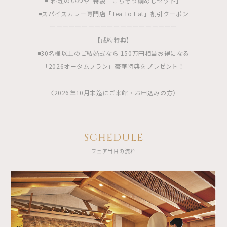
◾️”料理のいわや”特製「ごちそう鯛めしセット」
◾️スパイスカレー専門店「Tea To Eat」割引クーポン
ーーーーーーーーーーーーーーーーーーーー
【成約特典】
◾️30名様以上のご結婚式なら 150万円相当お得になる
「2026オータムプラン」豪華特典をプレゼント！
〈2026年10月末迄にご来館・お申込みの方〉
SCHEDULE
フェア当日の流れ