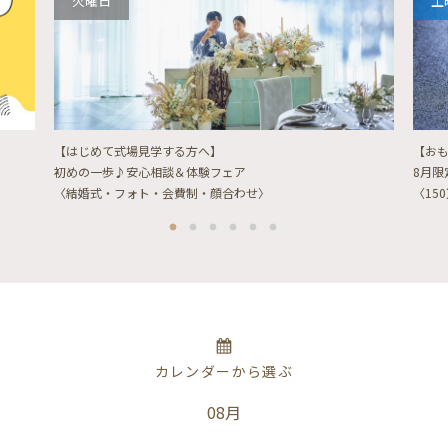
火曜日
土
【はじめて式場見学する方へ】
【お
初めの一歩♪安心相談＆体験フェア
8月
〈結婚式・フォト・会費制・顔合わせ〉
〈15
カレンダーから選ぶ
08月