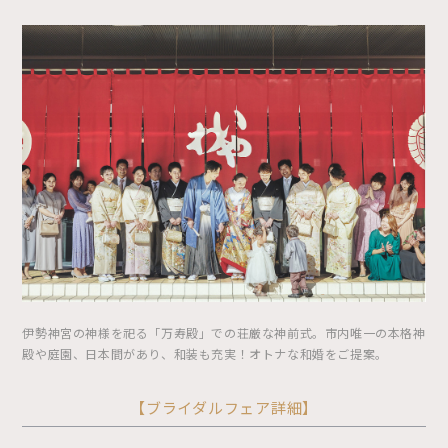
伊勢神宮の神様を祀る「万寿殿」での荘厳な神前式。市内唯一の本格神
殿や庭園、日本間があり、和装も充実！オトナな和婚をご提案。
【ブライダルフェア詳細】