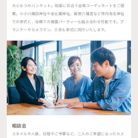
大小６つのバンケット。和装に似合う会場コーディネートをご提
案。※小川諏訪神社や金比羅神社、飯野八幡宮など市内有名神社
での挙式と、当館での披露パーティーも組み合わせ可能です。プ
ランナーやカメラマン、介添も挙式に同行いたします。
相談会
スタイルや人数、日程やご予算など、二人のご希望に沿ったカス