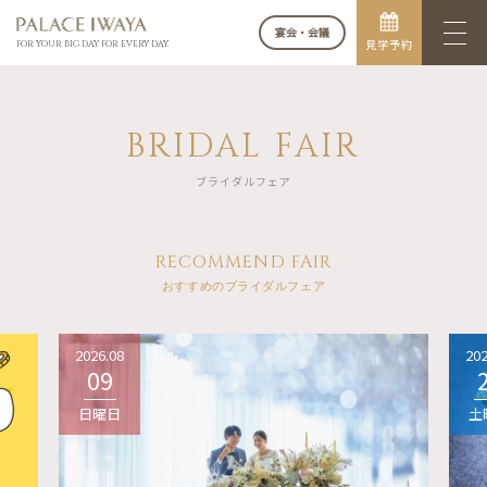
宴会・会議
見学予約
FOR YOUR BIG DAY. FOR EVERY DAY.
BRIDAL FAIR
ブライダルフェア
RECOMMEND FAIR
おすすめのブライダルフェア
2026.08
202
09
日曜日
土