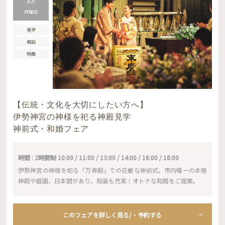
月曜日
見学
相談
特典
【伝統・文化を大切にしたい方へ】
伊勢神宮の神様を祀る神殿見学
神前式・和婚フェア
時間 : 2時間制 10:00 / 11:00 / 13:00 / 14:00 / 16:00 / 18:00
伊勢神宮の神様を祀る「万寿殿」での荘厳な神前式。市内唯一の本格
神殿や庭園、日本間があり、和装も充実！オトナな和婚をご提案。
このフェアを詳しく見る/・予約する