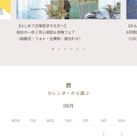
【はじめて式場見学する方へ】
【お
初めの一歩♪安心相談＆体験フェア
8月
〈結婚式・フォト・会費制・顔合わせ〉
〈15
カレンダーから選ぶ
08月
MON
TUE
WED
THU
FRI
SAT
SUN
1
2