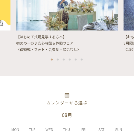
【はじめて式場見学する方へ】
【お
初めの一歩♪安心相談＆体験フェア
8月
〈結婚式・フォト・会費制・顔合わせ〉
〈15
カレンダーから選ぶ
08月
MON
TUE
WED
THU
FRI
SAT
SUN