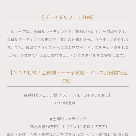
【ブライダルフェア詳細】
このフェアは、会費制ウェディングをご検討の方に向けた相談会です。
会費制ウェディングの魅力や、費用の仕組みを分かりやすくご紹介しま
す。また、貸切できるゲストハウスの見学や、ドレスをチェックをしな
がら、会費制で叶える自由なウェディングスタイルをご提案します♪
【３つの特徴！会費制・一軒家貸切・ドレス引出物持込
OK】
会費制カジュアル婚プラン［THE FLAT WEDDING］
３つの特徴は‥‥
◼︎会費制ウェディング
【自己負担50万円】＋【ゲスト1名様１.5万円】
挙式・衣装・会場・美容などが全て含まれて、ゲスト費用はご招待人数