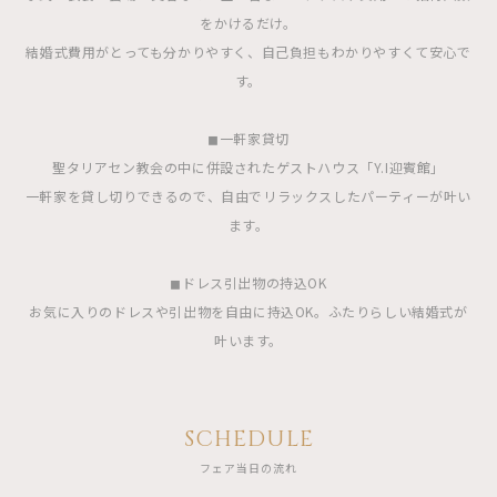
をかけるだけ。
結婚式費用がとっても分かりやすく、自己負担もわかりやすくて安心で
す。
◼︎一軒家貸切
聖タリアセン教会の中に併設されたゲストハウス「Y.I迎賓館」
一軒家を貸し切りできるので、自由でリラックスしたパーティーが叶い
ます。
◼︎ドレス引出物の持込OK
お気に入りのドレスや引出物を自由に持込OK。ふたりらしい結婚式が
叶います。
SCHEDULE
フェア当日の流れ