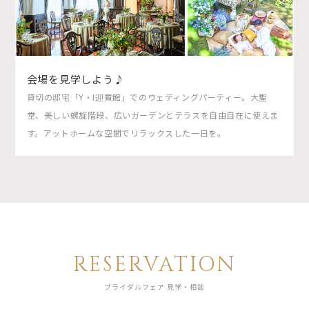
会場を見学しよう♪
貸切の邸宅「Y・I迎賓館」でのウェディングパーティー。大聖
堂、美しい螺旋階段、広いガーデンとテラスを自由自在に使えま
す。アットホームな空間でリラックスした一日を。
RESERVATION
ブライダルフェア 見学・相談