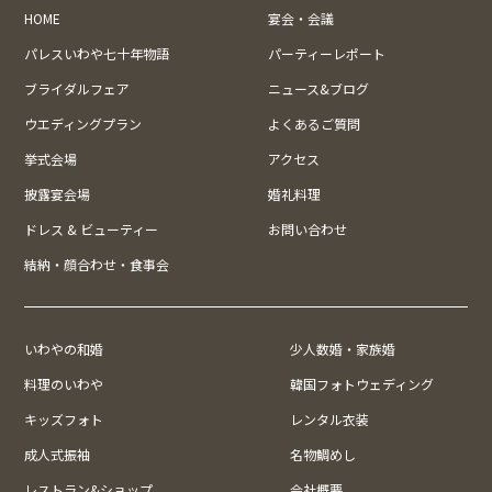
HOME
宴会・会議
パレスいわや七十年物語
パーティーレポート
ブライダルフェア
ニュース&ブログ
ウエディングプラン
よくあるご質問
挙式会場
アクセス
披露宴会場
婚礼料理
ドレス & ビューティー
お問い合わせ
結納・顔合わせ・食事会
いわやの和婚
少人数婚・家族婚
料理のいわや
韓国フォトウェディング
キッズフォト
レンタル衣装
成人式振袖
名物鯛めし
レストラン&ショップ
会社概要