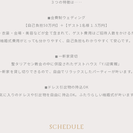
３つの特徴は‥‥
◼︎会費制ウェディング
【自己負担50万円】＋【ゲスト1名様１.5万円】
・衣装・会場・美容などが全て含まれて、ゲスト費用はご招待人数をかける
結婚式費用がとっても分かりやすく、自己負担もわかりやすくて安心です。
◼︎一軒家貸切
聖タリアセン教会の中に併設されたゲストハウス「Y.I迎賓館」
一軒家を貸し切りできるので、自由でリラックスしたパーティーが叶います
◼︎ドレス引出物の持込OK
気に入りのドレスや引出物を自由に持込OK。ふたりらしい結婚式が叶いま
SCHEDULE