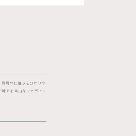
」
、費用の仕組みを分かりや
で叶える自由なウェディン
】