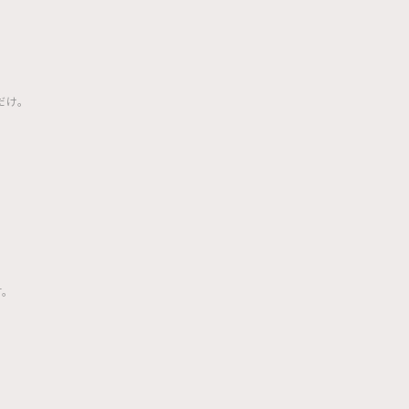
だけ。
。
す。