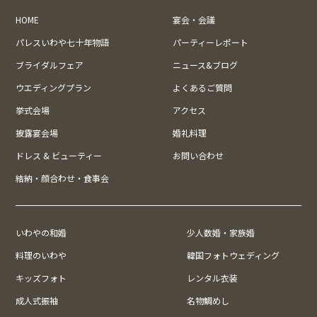
HOME
宴会・会議
パレスいわや七十年物語
パーティーレポート
ブライダルフェア
ニュース&ブログ
ウエディングプラン
よくあるご質問
挙式会場
アクセス
披露宴会場
婚礼料理
ドレス & ビューティー
お問い合わせ
結納・顔合わせ・食事会
いわやの和婚
少人数婚・家族婚
料理のいわや
韓国フォトウェディング
キッズフォト
レンタル衣装
成人式振袖
名物鯛めし