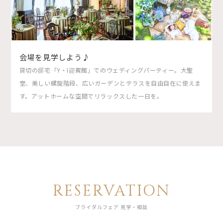
会場を見学しよう♪
貸切の邸宅「Y・I迎賓館」でのウェディングパーティー。大聖
堂、美しい螺旋階段、広いガーデンとテラスを自由自在に使えま
す。アットホームな空間でリラックスした一日を。
RESERVATION
ブライダルフェア 見学・相談