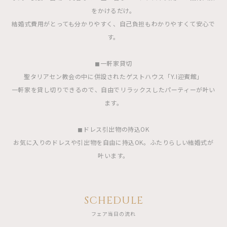
をかけるだけ。
結婚式費用がとっても分かりやすく、自己負担もわかりやすくて安心で
す。
◼︎一軒家貸切
聖タリアセン教会の中に併設されたゲストハウス「Y.I迎賓館」
一軒家を貸し切りできるので、自由でリラックスしたパーティーが叶い
ます。
◼︎ドレス引出物の持込OK
お気に入りのドレスや引出物を自由に持込OK。ふたりらしい結婚式が
叶います。
SCHEDULE
フェア当日の流れ