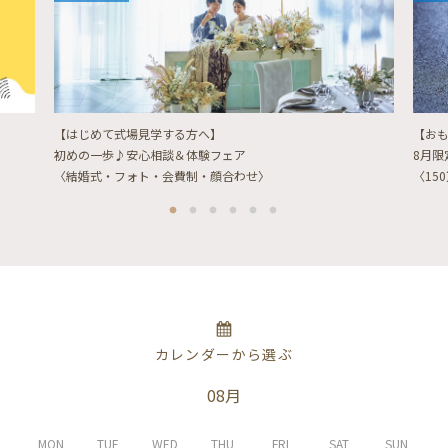
【はじめて式場見学する方へ】
【お
初めの一歩♪安心相談＆体験フェア
8月
〈結婚式・フォト・会費制・顔合わせ〉
〈15
カレンダーから選ぶ
08月
MON
TUE
WED
THU
FRI
SAT
SUN