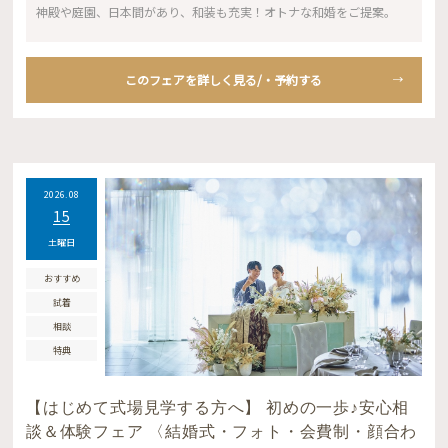
神殿や庭園、日本間があり、和装も充実！オトナな和婚をご提案。
このフェアを詳しく見る/・予約する
2026.08
15
土曜日
おすすめ
試着
相談
特典
【はじめて式場見学する方へ】 初めの一歩♪安心相
談＆体験フェア 〈結婚式・フォト・会費制・顔合わ