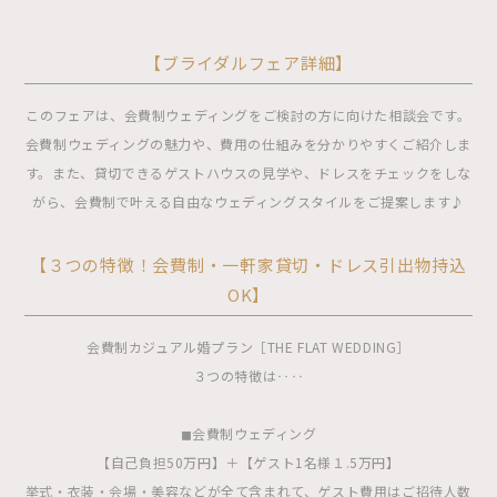
【ブライダルフェア詳細】
このフェアは、会費制ウェディングをご検討の方に向けた相談会です。
会費制ウェディングの魅力や、費用の仕組みを分かりやすくご紹介しま
す。また、貸切できるゲストハウスの見学や、ドレスをチェックをしな
がら、会費制で叶える自由なウェディングスタイルをご提案します♪
【３つの特徴！会費制・一軒家貸切・ドレス引出物持込
OK】
会費制カジュアル婚プラン［THE FLAT WEDDING］
３つの特徴は‥‥
◼︎会費制ウェディング
【自己負担50万円】＋【ゲスト1名様１.5万円】
挙式・衣装・会場・美容などが全て含まれて、ゲスト費用はご招待人数