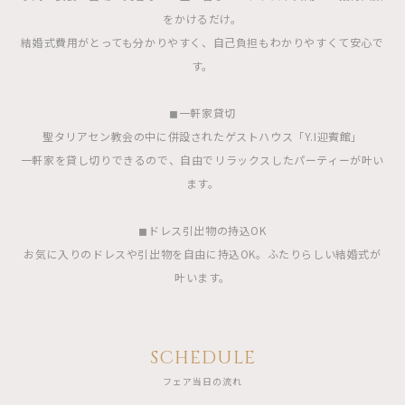
をかけるだけ。
結婚式費用がとっても分かりやすく、自己負担もわかりやすくて安心で
す。
◼︎一軒家貸切
聖タリアセン教会の中に併設されたゲストハウス「Y.I迎賓館」
一軒家を貸し切りできるので、自由でリラックスしたパーティーが叶い
ます。
◼︎ドレス引出物の持込OK
お気に入りのドレスや引出物を自由に持込OK。ふたりらしい結婚式が
叶います。
SCHEDULE
フェア当日の流れ