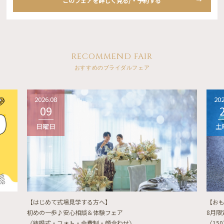
このフェアを詳しく見る/・予約する
RECOMMEND FAIR
おすすめのブライダルフェア
2026.08
202
09
日曜日
土
【はじめて式場見学する方へ】
【お
初めの一歩♪安心相談＆体験フェア
8月
〈結婚式・フォト・会費制・顔合わせ〉
〈15