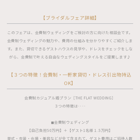
【ブライダルフェア詳細】
このフェアは、会費制ウェディングをご検討の方に向けた相談会です。
会費制ウェディングの魅力や、費用の仕組みを分かりやすくご紹介しま
す。また、貸切できるゲストハウスの見学や、ドレスをチェックをしな
がら、会費制で叶える自由なウェディングスタイルをご提案します♪
【３つの特徴！会費制・一軒家貸切・ドレス引出物持込
OK】
会費制カジュアル婚プラン［THE FLAT WEDDING］
３つの特徴は‥‥
◼︎会費制ウェディング
【自己負担50万円】＋【ゲスト1名様１.5万円】
挙式・衣装・会場・美容などが全て含まれて、ゲスト費用はご招待人数