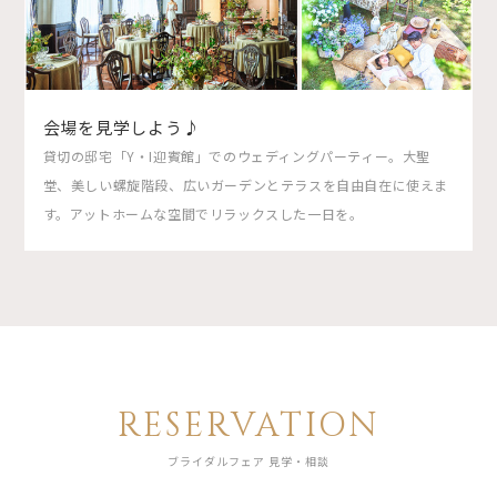
会場を見学しよう♪
貸切の邸宅「Y・I迎賓館」でのウェディングパーティー。大聖
堂、美しい螺旋階段、広いガーデンとテラスを自由自在に使えま
す。アットホームな空間でリラックスした一日を。
RESERVATION
ブライダルフェア 見学・相談