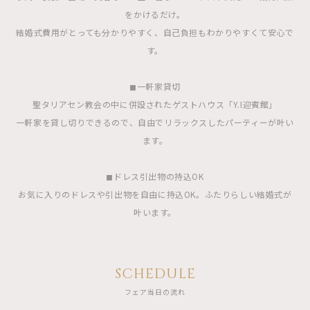
をかけるだけ。
結婚式費用がとっても分かりやすく、自己負担もわかりやすくて安心で
す。
◼︎一軒家貸切
聖タリアセン教会の中に併設されたゲストハウス「Y.I迎賓館」
一軒家を貸し切りできるので、自由でリラックスしたパーティーが叶い
ます。
◼︎ドレス引出物の持込OK
お気に入りのドレスや引出物を自由に持込OK。ふたりらしい結婚式が
叶います。
SCHEDULE
フェア当日の流れ