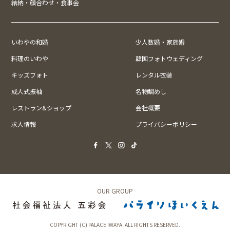
結納・顔合わせ・食事会
いわやの和婚
少人数婚・家族婚
料理のいわや
韓国フォトウェディング
キッズフォト
レンタル衣装
成人式振袖
名物鯛めし
レストラン&ショップ
会社概要
求人情報
プライバシーポリシー
OUR GROUP
COPYRIGHT (C) PALACE IWAYA. ALL RIGHTS RESERVED.