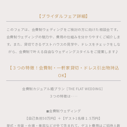
【ブライダルフェア詳細】
このフェアは、会費制ウェディングをご検討の方に向けた相談会です。
会費制ウェディングの魅力や、費用の仕組みを分かりやすくご紹介しま
す。また、貸切できるゲストハウスの見学や、ドレスをチェックをしな
がら、会費制で叶える自由なウェディングスタイルをご提案します♪
【３つの特徴！会費制・一軒家貸切・ドレス引出物持込
OK】
会費制カジュアル婚プラン［THE FLAT WEDDING］
３つの特徴は‥‥
◼︎会費制ウェディング
【自己負担50万円】＋【ゲスト1名様１.5万円】
挙式・衣装・会場・美容などが全て含まれて、ゲスト費用はご招待人数