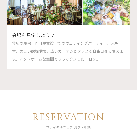
会場を見学しよう♪
貸切の邸宅「Y・I迎賓館」でのウェディングパーティー。大聖
堂、美しい螺旋階段、広いガーデンとテラスを自由自在に使えま
す。アットホームな空間でリラックスした一日を。
RESERVATION
ブライダルフェア 見学・相談