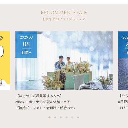
RECOMMEND FAIR
おすすめのブライダルフェア
2026.08
202
08
土曜日
土
【はじめて式場見学する方へ】
【お
初めの一歩♪安心相談＆体験フェア
8月
〈結婚式・フォト・会費制・顔合わせ〉
〈15