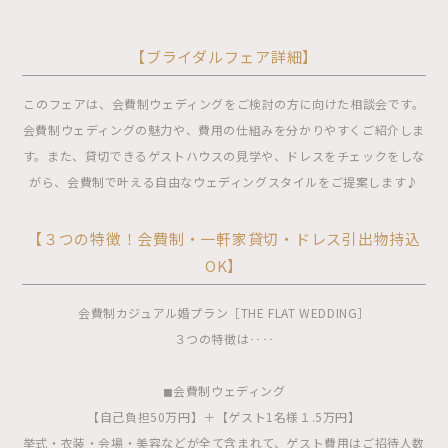
【ブライダルフェア詳細】
このフェアは、会費制ウェディングをご検討の方に向けた相談会です。
会費制ウェディングの魅力や、費用の仕組みを分かりやすくご紹介しま
す。また、貸切できるゲストハウスの見学や、ドレスをチェックをしな
がら、会費制で叶える自由なウェディングスタイルをご提案します♪
【３つの特徴！会費制・一軒家貸切・ドレス引出物持込
OK】
会費制カジュアル婚プラン［THE FLAT WEDDING］
３つの特徴は‥‥
◼︎会費制ウェディング
【自己負担50万円】＋【ゲスト1名様１.5万円】
挙式・衣装・会場・美容などが全て含まれて、ゲスト費用はご招待人数