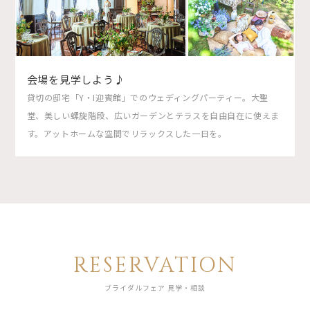
会場を見学しよう♪
貸切の邸宅「Y・I迎賓館」でのウェディングパーティー。大聖
堂、美しい螺旋階段、広いガーデンとテラスを自由自在に使えま
す。アットホームな空間でリラックスした一日を。
RESERVATION
ブライダルフェア 見学・相談