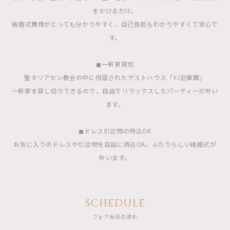
をかけるだけ。
結婚式費用がとっても分かりやすく、自己負担もわかりやすくて安心で
す。
◼︎一軒家貸切
聖タリアセン教会の中に併設されたゲストハウス「Y.I迎賓館」
一軒家を貸し切りできるので、自由でリラックスしたパーティーが叶い
ます。
◼︎ドレス引出物の持込OK
お気に入りのドレスや引出物を自由に持込OK。ふたりらしい結婚式が
叶います。
SCHEDULE
フェア当日の流れ