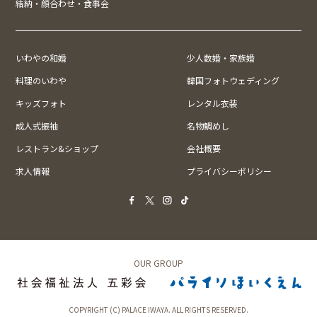
結納・顔合わせ・食事会
いわやの和婚
少人数婚・家族婚
料理のいわや
韓国フォトウェディング
キッズフォト
レンタル衣装
成人式振袖
名物鯛めし
レストラン&ショップ
会社概要
求人情報
プライバシーポリシー
OUR GROUP
COPYRIGHT (C) PALACE IWAYA. ALL RIGHTS RESERVED.