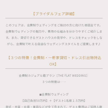
【ブライダルフェア詳細】
このフェアは、会費制ウェディングをご検討の方に向けた相談会です。
会費制ウェディングの魅力や、費用の仕組みを分かりやすくご紹介しま
す。また、貸切できるゲストハウスの見学や、ドレスをチェックをしな
がら、会費制で叶える自由なウェディングスタイルをご提案します♪
【３つの特徴！会費制・一軒家貸切・ドレス引出物持込
OK】
会費制カジュアル婚プラン［THE FLAT WEDDING］
３つの特徴は‥‥
◼︎会費制ウェディング
【自己負担50万円】＋【ゲスト1名様１.5万円】
挙式・衣装・会場・美容などが全て含まれて、ゲスト費用はご招待人数