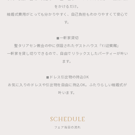
をかけるだけ。
結婚式費用がとっても分かりやすく、自己負担もわかりやすくて安心で
す。
◼︎一軒家貸切
聖タリアセン教会の中に併設されたゲストハウス「Y.I迎賓館」
一軒家を貸し切りできるので、自由でリラックスしたパーティーが叶い
ます。
◼︎ドレス引出物の持込OK
お気に入りのドレスや引出物を自由に持込OK。ふたりらしい結婚式が
叶います。
SCHEDULE
フェア当日の流れ