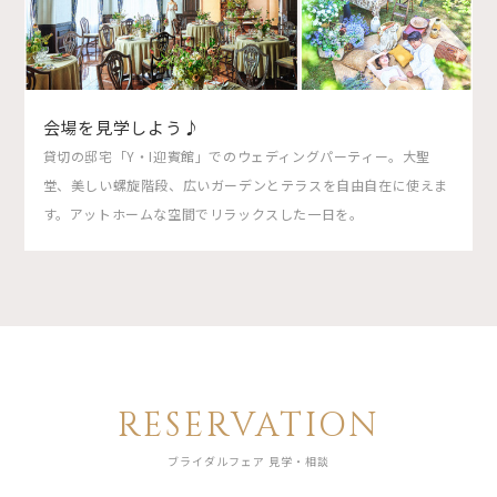
会場を見学しよう♪
貸切の邸宅「Y・I迎賓館」でのウェディングパーティー。大聖
堂、美しい螺旋階段、広いガーデンとテラスを自由自在に使えま
す。アットホームな空間でリラックスした一日を。
RESERVATION
ブライダルフェア 見学・相談