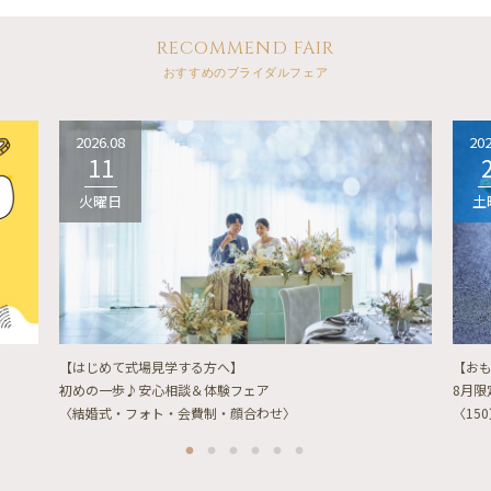
RECOMMEND FAIR
おすすめのブライダルフェア
2026.08
202
11
火曜日
土
【はじめて式場見学する方へ】
【お
初めの一歩♪安心相談＆体験フェア
8月
〈結婚式・フォト・会費制・顔合わせ〉
〈15