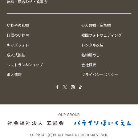
結納・顔合わせ・食事会
いわやの和婚
少人数婚・家族婚
料理のいわや
韓国フォトウェディング
キッズフォト
レンタル衣装
成人式振袖
名物鯛めし
レストラン&ショップ
会社概要
求人情報
プライバシーポリシー
OUR GROUP
COPYRIGHT (C) PALACE IWAYA. ALL RIGHTS RESERVED.