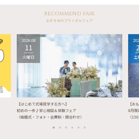
RECOMMEND FAIR
おすすめのブライダルフェア
2026.08
202
11
火曜日
土
【はじめて式場見学する方へ】
【お
初めの一歩♪安心相談＆体験フェア
8月
〈結婚式・フォト・会費制・顔合わせ〉
〈15