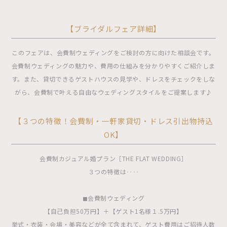
【ブライダルフェア詳細】
このフェアは、会費制ウェディングをご検討の方に向けた相談会です。
会費制ウェディングの魅力や、費用の仕組みを分かりやすくご紹介しま
す。また、貸切できるゲストハウスの見学や、ドレスをチェックをしな
がら、会費制で叶える自由なウェディングスタイルをご提案します♪
【３つの特徴！会費制・一軒家貸切・ドレス引出物持込
OK】
会費制カジュアル婚プラン［THE FLAT WEDDING］
３つの特徴は‥‥
◼︎会費制ウェディング
【自己負担50万円】＋【ゲスト1名様１.5万円】
挙式・衣装・会場・美容などが全て含まれて、ゲスト費用はご招待人数