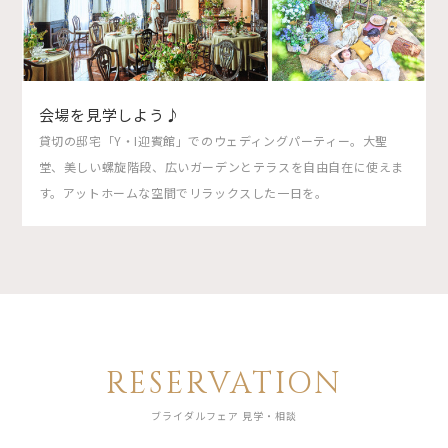
会場を見学しよう♪
貸切の邸宅「Y・I迎賓館」でのウェディングパーティー。大聖
堂、美しい螺旋階段、広いガーデンとテラスを自由自在に使えま
す。アットホームな空間でリラックスした一日を。
RESERVATION
ブライダルフェア 見学・相談