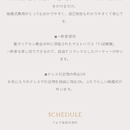
をかけるだけ。
結婚式費用がとっても分かりやすく、自己負担もわかりやすくて安心で
す。
◼︎一軒家貸切
聖タリアセン教会の中に併設されたゲストハウス「Y.I迎賓館」
一軒家を貸し切りできるので、自由でリラックスしたパーティーが叶い
ます。
◼︎ドレス引出物の持込OK
お気に入りのドレスや引出物を自由に持込OK。ふたりらしい結婚式が
叶います。
SCHEDULE
フェア当日の流れ