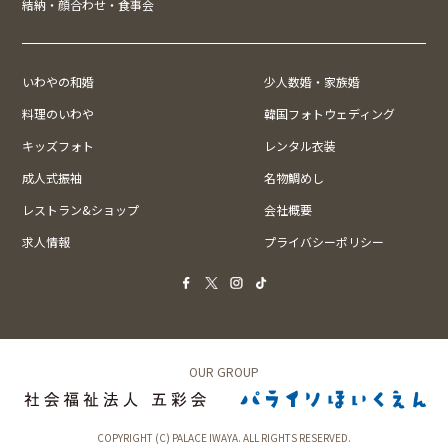
結納・顔合わせ・食事会
いわやの和婚
少人数婚・家族婚
料理のいわや
韓国フォトウェディング
キッズフォト
レンタル衣装
成人式振袖
名物鯛めし
レストラン&ショップ
会社概要
求人情報
プライバシーポリシー
OUR GROUP
COPYRIGHT (C) PALACE IWAYA. ALL RIGHTS RESERVED.