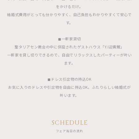
をかけるだけ。
結婚式費用がとっても分かりやすく、自己負担もわかりやすくて安心で
す。
◼︎一軒家貸切
聖タリアセン教会の中に併設されたゲストハウス「Y.I迎賓館」
一軒家を貸し切りできるので、自由でリラックスしたパーティーが叶い
ます。
◼︎ドレス引出物の持込OK
お気に入りのドレスや引出物を自由に持込OK。ふたりらしい結婚式が
叶います。
SCHEDULE
フェア当日の流れ