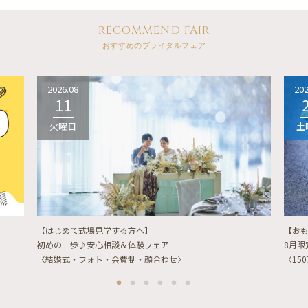
RECOMMEND FAIR
おすすめのブライダルフェア
2026.08
202
11
火曜日
土
【はじめて式場見学する方へ】
【お
初めの一歩♪安心相談＆体験フェア
8月
〈結婚式・フォト・会費制・顔合わせ〉
〈15