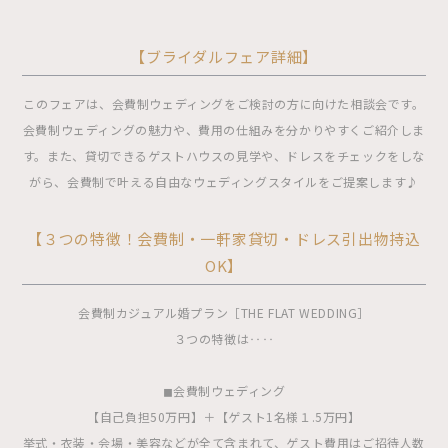
【ブライダルフェア詳細】
このフェアは、会費制ウェディングをご検討の方に向けた相談会です。
会費制ウェディングの魅力や、費用の仕組みを分かりやすくご紹介しま
す。また、貸切できるゲストハウスの見学や、ドレスをチェックをしな
がら、会費制で叶える自由なウェディングスタイルをご提案します♪
【３つの特徴！会費制・一軒家貸切・ドレス引出物持込
OK】
会費制カジュアル婚プラン［THE FLAT WEDDING］
３つの特徴は‥‥
◼︎会費制ウェディング
【自己負担50万円】＋【ゲスト1名様１.5万円】
挙式・衣装・会場・美容などが全て含まれて、ゲスト費用はご招待人数