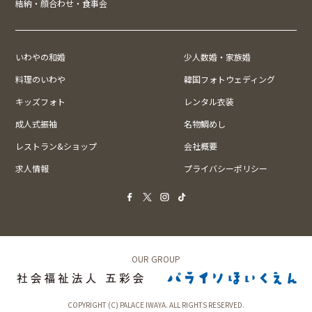
結納・顔合わせ・食事会
いわやの和婚
少人数婚・家族婚
料理のいわや
韓国フォトウェディング
キッズフォト
レンタル衣装
成人式振袖
名物鯛めし
レストラン&ショップ
会社概要
求人情報
プライバシーポリシー
OUR GROUP
COPYRIGHT (C) PALACE IWAYA. ALL RIGHTS RESERVED.