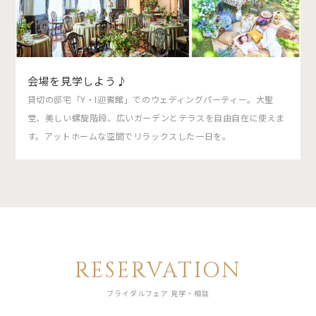
会場を見学しよう♪
貸切の邸宅「Y・I迎賓館」でのウェディングパーティー。大聖
堂、美しい螺旋階段、広いガーデンとテラスを自由自在に使えま
す。アットホームな空間でリラックスした一日を。
RESERVATION
ブライダルフェア 見学・相談