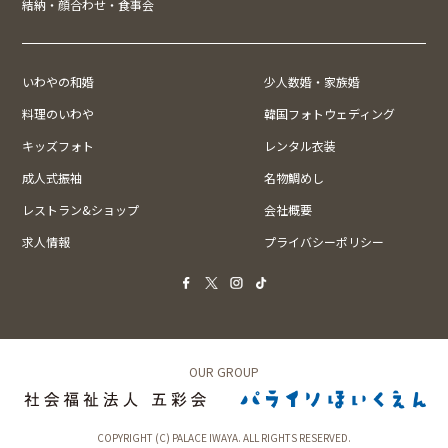
結納・顔合わせ・食事会
いわやの和婚
少人数婚・家族婚
料理のいわや
韓国フォトウェディング
キッズフォト
レンタル衣装
成人式振袖
名物鯛めし
レストラン&ショップ
会社概要
求人情報
プライバシーポリシー
OUR GROUP
COPYRIGHT (C) PALACE IWAYA. ALL RIGHTS RESERVED.