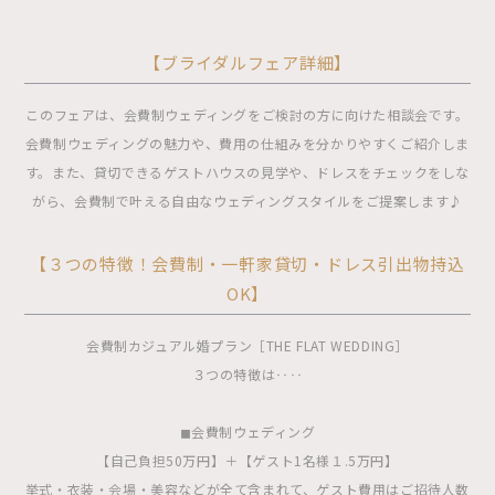
【ブライダルフェア詳細】
このフェアは、会費制ウェディングをご検討の方に向けた相談会です。
会費制ウェディングの魅力や、費用の仕組みを分かりやすくご紹介しま
す。また、貸切できるゲストハウスの見学や、ドレスをチェックをしな
がら、会費制で叶える自由なウェディングスタイルをご提案します♪
【３つの特徴！会費制・一軒家貸切・ドレス引出物持込
OK】
会費制カジュアル婚プラン［THE FLAT WEDDING］
３つの特徴は‥‥
◼︎会費制ウェディング
【自己負担50万円】＋【ゲスト1名様１.5万円】
挙式・衣装・会場・美容などが全て含まれて、ゲスト費用はご招待人数