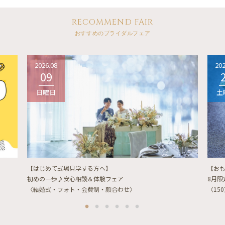
RECOMMEND FAIR
おすすめのブライダルフェア
2026.08
202
09
日曜日
土
【はじめて式場見学する方へ】
【お
初めの一歩♪安心相談＆体験フェア
8月
〈結婚式・フォト・会費制・顔合わせ〉
〈15