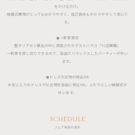
をかけるだけ。
結婚式費用がとっても分かりやすく、自己負担もわかりやすくて安心で
す。
◼︎一軒家貸切
聖タリアセン教会の中に併設されたゲストハウス「Y.I迎賓館」
一軒家を貸し切りできるので、自由でリラックスしたパーティーが叶い
ます。
◼︎ドレス引出物の持込OK
お気に入りのドレスや引出物を自由に持込OK。ふたりらしい結婚式が
叶います。
SCHEDULE
フェア当日の流れ