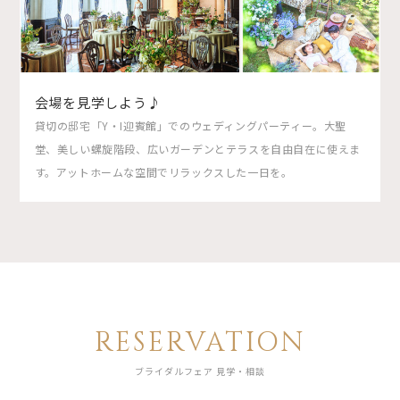
会場を見学しよう♪
貸切の邸宅「Y・I迎賓館」でのウェディングパーティー。大聖
堂、美しい螺旋階段、広いガーデンとテラスを自由自在に使えま
す。アットホームな空間でリラックスした一日を。
RESERVATION
ブライダルフェア 見学・相談