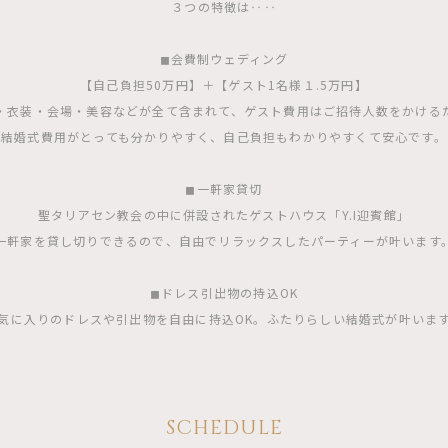
３つの特徴は‥‥
◼︎会費制ウェディング
【自己負担50万円】＋【ゲスト1名様１.5万円】
・衣装・会場・美容などが全て含まれて、ゲスト費用はご招待人数をかける
結婚式費用がとっても分かりやすく、自己負担もわかりやすくて安心です。
◼︎一軒家貸切
聖タリアセン教会の中に併設されたゲストハウス「Y.I迎賓館」
一軒家を貸し切りできるので、自由でリラックスしたパーティーが叶います
◼︎ドレス引出物の持込OK
気に入りのドレスや引出物を自由に持込OK。ふたりらしい結婚式が叶いま
SCHEDULE