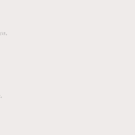
だけ。
。
す。