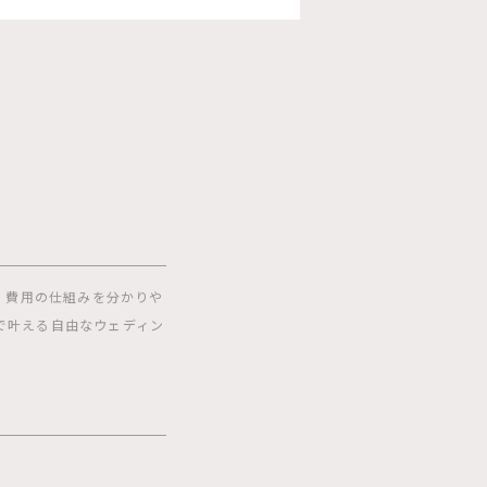
」
、費用の仕組みを分かりや
で叶える自由なウェディン
】